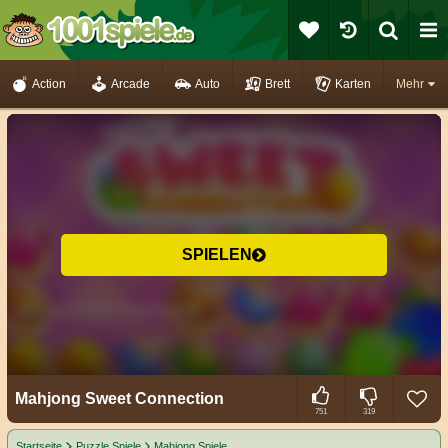
Action
Arcade
Auto
Brett
Karten
Mehr
SPIELEN
Mahjong Sweet Connection
751
319
Startseite
Puzzle Spiele
Mahjong Spiele