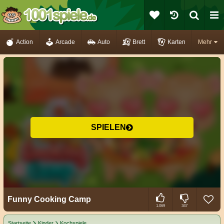
Action
Arcade
Auto
Brett
Karten
Mehr
SPIELEN
Funny Cooking Camp
1.069
347
Startseite
Kinder
Kochspiele