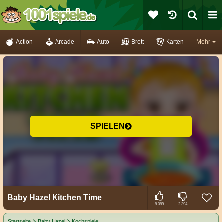
Action
Arcade
Auto
Brett
Karten
Mehr
SPIELEN
Baby Hazel Kitchen Time
8.089
2.394
Startseite
Baby Hazel
Kochspiele