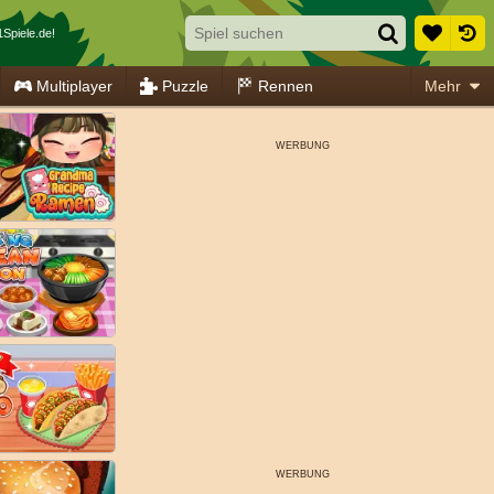
Spiele.de!
Multiplayer
Puzzle
Rennen
Mehr