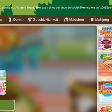
u spielst jetzt
Yummy Toast
. Spiel auch eines der anderen coolen
Kochspiele
auf 1001Spiel
es
Denk
Geschicklichkeit
Mädchen
Mahjong