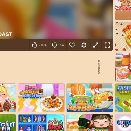
2.074
554