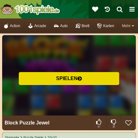
Action
Arcade
Auto
Brett
Karten
Mehr
SPIELEN
Block Puzzle Jewel
87
30
Startseite
Puzzle Spiele
10x10