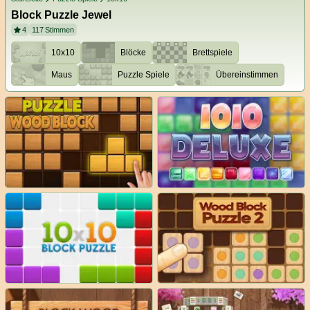
Block Puzzle Jewel
4
117
Stimmen
10x10
Blöcke
Brettspiele
Maus
Puzzle Spiele
Übereinstimmen