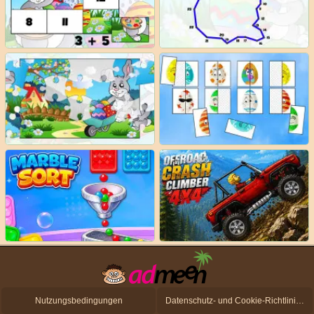
Nutzungsbedingungen
Datenschutz- und Cookie-Richtlinien