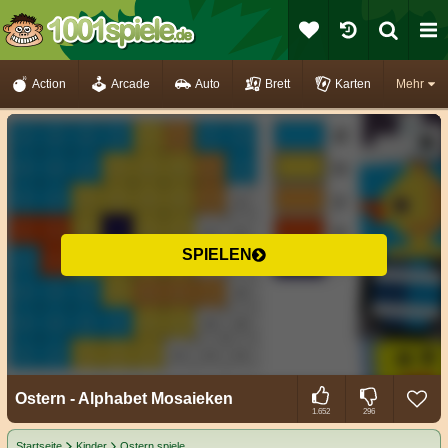
Action
Arcade
Auto
Brett
Karten
Mehr
SPIELEN
Ostern - Alphabet Mosaieken
1.652
296
Startseite
Kinder
Ostern spiele