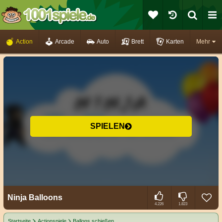
Action
Arcade
Auto
Brett
Karten
Mehr
SPIELEN
Ninja Balloons
4.226
1.823
Startseite
Actionspiele
Ballons schießen