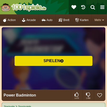
Action
Arcade
Auto
Brett
Karten
Mehr
SPIELEN
Power Badminton
3.476
1.498
Startseite
Sportspiele