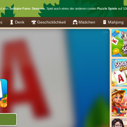
st jetzt
Solitaire Farm: Seasons
. Spiel auch eines der anderen coolen
Puzzle Spiele
auf 10
es
Denk
Geschicklichkeit
Mädchen
Mahjong