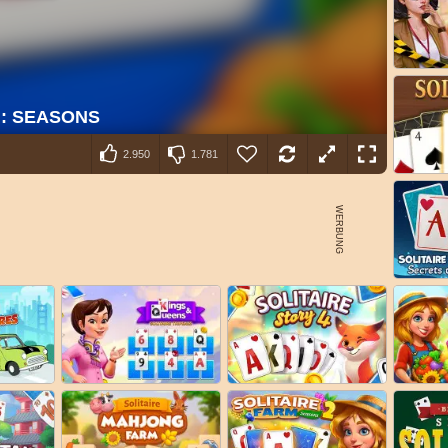
2.950
1.781