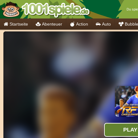
Du spiel
Startseite
Abenteuer
Action
Auto
Bubbl