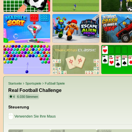
Startseite
Sportspiele
Fußball Spiele
Real Football Challenge
4
6.030
Stimmen
Steuerung
Verwenden Sie Ihre Maus