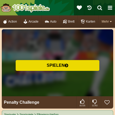
Action
Arcade
Auto
Brett
Karten
Mehr
SPIELEN
Penalty Challenge
83.535
31.942
Startseite
Sportspiele
Elfmeterschießen