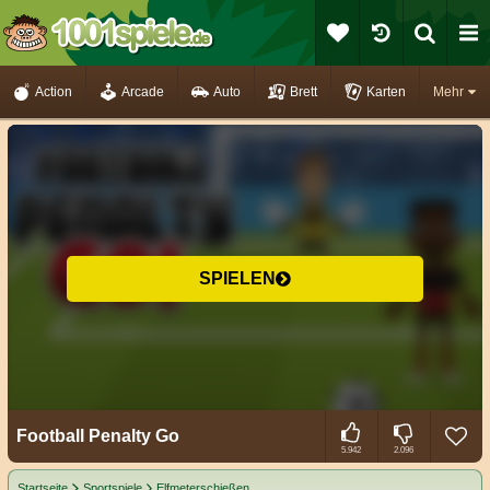
Action
Arcade
Auto
Brett
Karten
Mehr
SPIELEN
Football Penalty Go
5.942
2.096
Startseite
Sportspiele
Elfmeterschießen