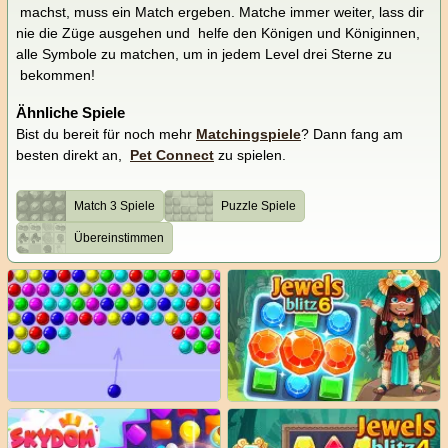
machst, muss ein Match ergeben. Matche immer weiter, lass dir
nie die Züge ausgehen und helfe den Königen und Königinnen,
alle Symbole zu matchen, um in jedem Level drei Sterne zu
bekommen!
Ähnliche Spiele
Bist du bereit für noch mehr
Matchingspiele
? Dann fang am
besten direkt an,
Pet Connect
zu spielen.
Match 3 Spiele
Puzzle Spiele
Übereinstimmen