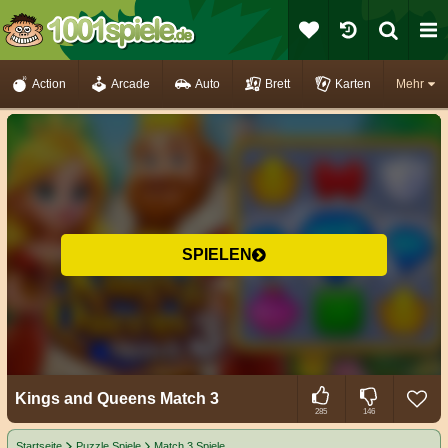
Action
Arcade
Auto
Brett
Karten
Mehr
SPIELEN
Kings and Queens Match 3
285
146
Startseite
Puzzle Spiele
Match 3 Spiele