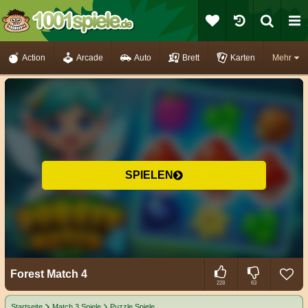
Action
Arcade
Auto
Brett
Karten
Mehr
SPIELEN
Forest Match 4
228
63
Startseite
Match 3 Spiele
Puzzle Spiele