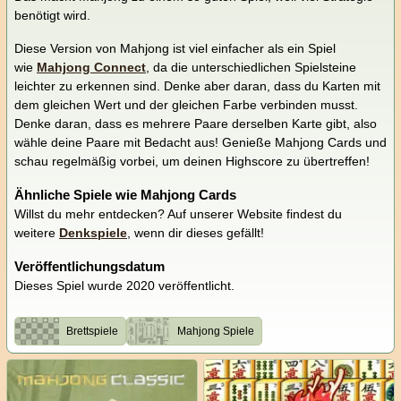
benötigt wird.
Diese Version von Mahjong ist viel einfacher als ein Spiel
wie
Mahjong Connect
, da die unterschiedlichen Spielsteine
leichter zu erkennen sind. Denke aber daran, dass du Karten mit
dem gleichen Wert und der gleichen Farbe verbinden musst.
Denke daran, dass es mehrere Paare derselben Karte gibt, also
wähle deine Paare mit Bedacht aus! Genieße Mahjong Cards und
schau regelmäßig vorbei, um deinen Highscore zu übertreffen!
Ähnliche Spiele wie Mahjong Cards
Willst du mehr entdecken? Auf unserer Website findest du
weitere
Denkspiele
, wenn dir dieses gefällt!
Veröffentlichungsdatum
Dieses Spiel wurde 2020 veröffentlicht.
Brettspiele
Mahjong Spiele