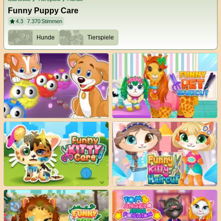
Funny Puppy Care
4.3
7.370
Stimmen
Hunde
Tierspiele