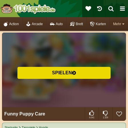
Action
Arcade
Auto
Brett
Karten
Mehr
SPIELEN
Funny Puppy Care
6.041
1.329
Startseite
Tierspiele
Hunde