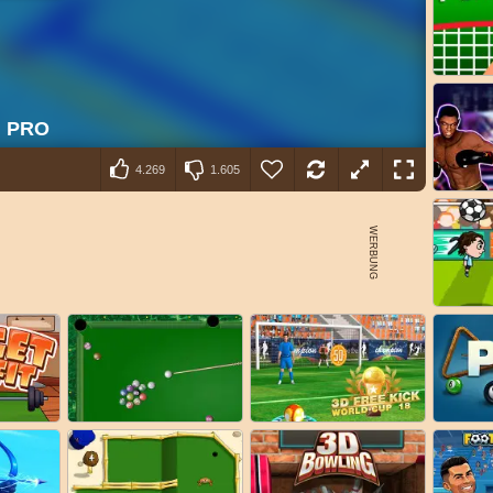
4.269
1.605