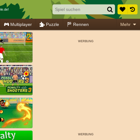
le.de!
Multiplayer
Puzzle
Rennen
Mehr