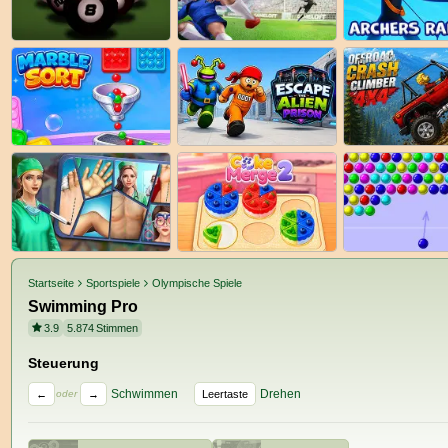
Startseite
Sportspiele
Olympische Spiele
Swimming Pro
3.9
5.874
Stimmen
Steuerung
Schwimmen
Drehen
←
→
Leertaste
oder