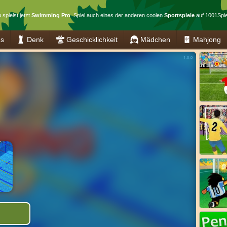
 spielst jetzt
Swimming Pro
. Spiel auch eines der anderen coolen
Sportspiele
auf 1001Spie
es
Denk
Geschicklichkeit
Mädchen
Mahjong