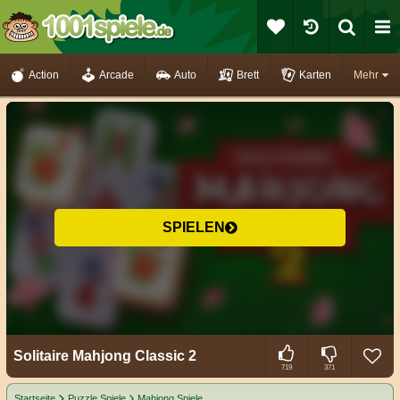
Action
Arcade
Auto
Brett
Karten
Mehr
SPIELEN
Solitaire Mahjong Classic 2
719
371
Startseite
Puzzle Spiele
Mahjong Spiele