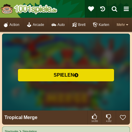
Action
Arcade
Auto
Brett
Karten
Mehr
SPIELEN
Tropical Merge
14.055
4.352
Startseite
Simulation