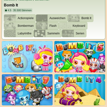
Bomb It
4.5
35.500
Stimmen
Actionspiele
Ausweichen
Bomb It
Bomberman
Flash
Keyboard
Labyrinthe
Sammeln
Serien