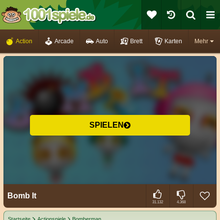
Action
Arcade
Auto
Brett
Karten
Mehr
SPIELEN
Bomb It
31.132
4.368
Startseite
Actionspiele
Bomberman