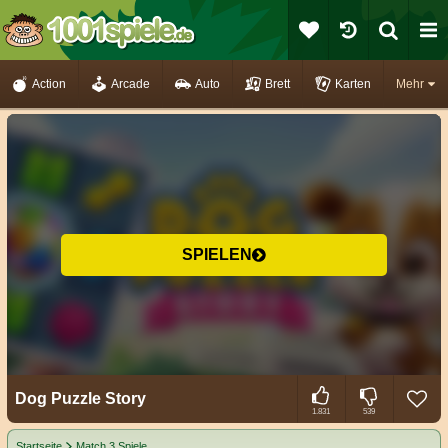
Action
Arcade
Auto
Brett
Karten
Mehr
SPIELEN
Dog Puzzle Story
1.831
539
Startseite
Match 3 Spiele