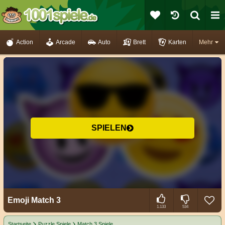
Action
Arcade
Auto
Brett
Karten
Mehr
SPIELEN
Emoji Match 3
1.133
534
Startseite
Puzzle Spiele
Match 3 Spiele