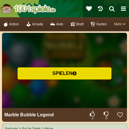
Action
Arcade
Auto
Brett
Karten
Mehr
SPIELEN
Marble Bubble Legend
16
29
Startseite
Puzzle Spiele
Merge