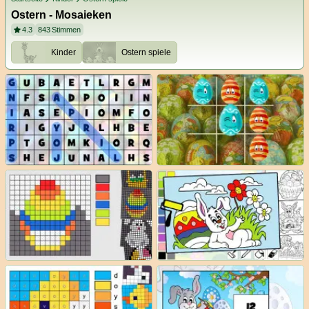
Ostern - Mosaieken
4.3
843
Stimmen
Kinder
Ostern spiele