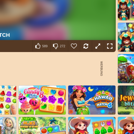
589
272