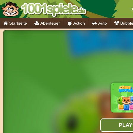
D
Startseite
Abenteuer
Action
Auto
Bubbl