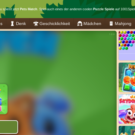
u spielst jetzt
Pets Match
. Spiel auch eines der anderen coolen
Puzzle Spiele
auf 1001Spiel
es
Denk
Geschicklichkeit
Mädchen
Mahjong