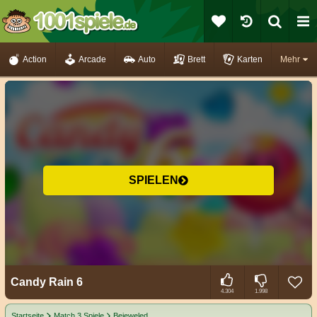
Action
Arcade
Auto
Brett
Karten
Mehr
SPIELEN
Candy Rain 6
4.304
1.998
Startseite
Match 3 Spiele
Bejeweled