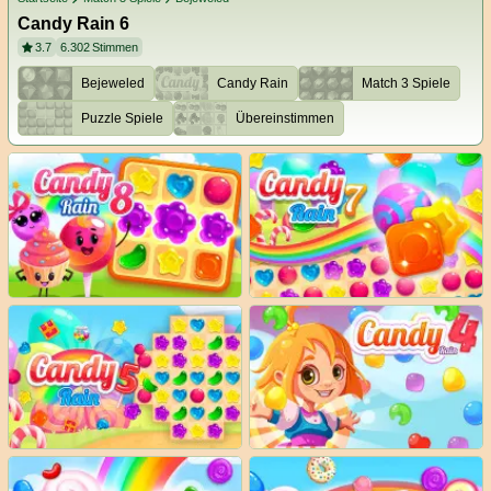
Candy Rain 6
3.7
6.302
Stimmen
Bejeweled
Candy Rain
Match 3 Spiele
Puzzle Spiele
Übereinstimmen