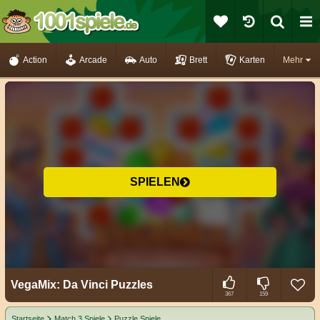
Action
Arcade
Auto
Brett
Karten
Mehr
SPIELEN
VegaMix: Da Vinci Puzzles
367
159
Startseite
Match 3 Spiele
Puzzle Spiele