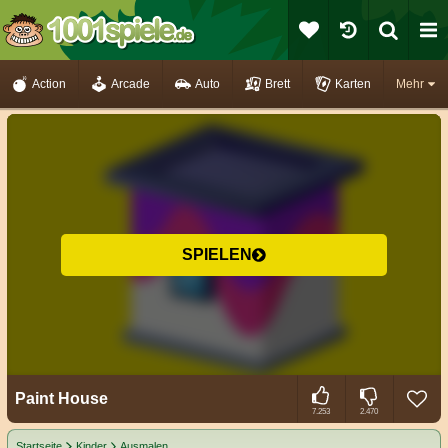
Action
Arcade
Auto
Brett
Karten
Mehr
SPIELEN
Paint House
7.253
2.470
Startseite
Kinder
Ausmalen