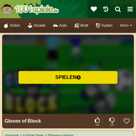
Action
Arcade
Auto
Brett
Karten
Mehr
SPIELEN
Gloves of Block
519
276
Startseite
Fußball Spiele
Elfmeterschießen