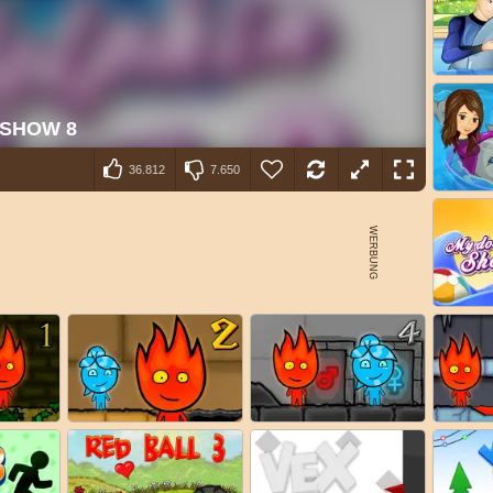
36.812
7.650