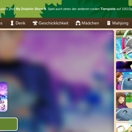
pielst jetzt
My Dolphin Show 8
. Spiel auch eines der anderen coolen
Tierspiele
auf 1001Spi
es
Denk
Geschicklichkeit
Mädchen
Mahjong