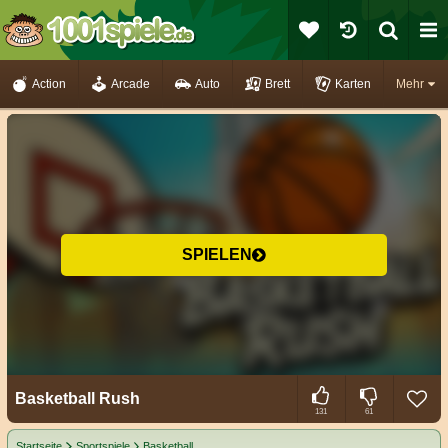
Action
Arcade
Auto
Brett
Karten
Mehr
SPIELEN
Basketball Rush
131
61
Startseite
Sportspiele
Basketball