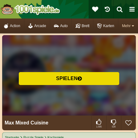
Action
Arcade
Auto
Brett
Karten
Mehr
SPIELEN
Max Mixed Cuisine
1.595
534
Startseite
Puzzle Spiele
Kochspiele