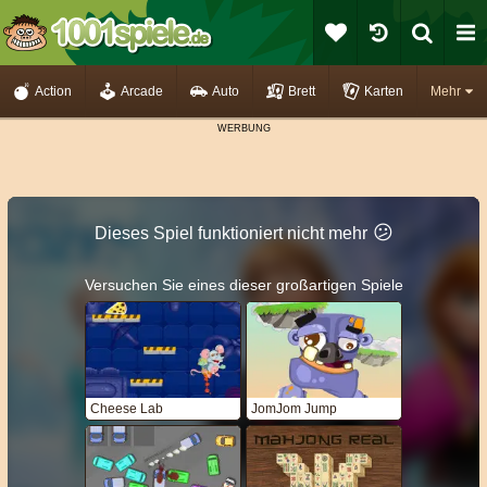
Action
Arcade
Auto
Brett
Karten
Mehr
😕
Dieses Spiel funktioniert nicht mehr
Versuchen Sie eines dieser großartigen Spiele
Cheese Lab
JomJom Jump