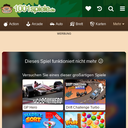
Action
Arcade
Auto
Brett
Karten
Mehr
😕
Dieses Spiel funktioniert nicht mehr
Versuchen Sie eines dieser großartigen Spiele
GP Hero
Drift Challenge Turbo Racer