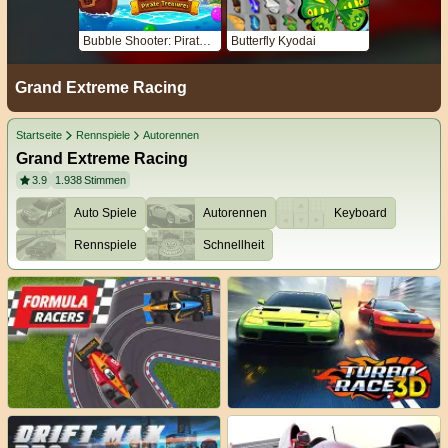
Bubble Shooter: Pirate Treasures
Butterfly Kyodai
Grand Extreme Racing
Startseite
Rennspiele
Autorennen
Grand Extreme Racing
3.9
1.938
Stimmen
Auto Spiele
Autorennen
Keyboard
Rennspiele
Schnellheit