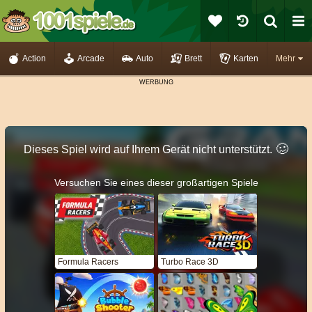
Action
Arcade
Auto
Brett
Karten
Mehr
🥴️
Dieses Spiel wird auf Ihrem Gerät nicht unterstützt.
Versuchen Sie eines dieser großartigen Spiele
Formula Racers
Turbo Race 3D