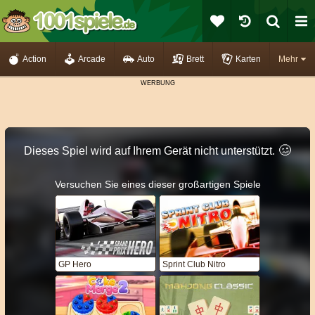
Action
Arcade
Auto
Brett
Karten
Mehr
🥴️
Dieses Spiel wird auf Ihrem Gerät nicht unterstützt.
Versuchen Sie eines dieser großartigen Spiele
GP Hero
Sprint Club Nitro