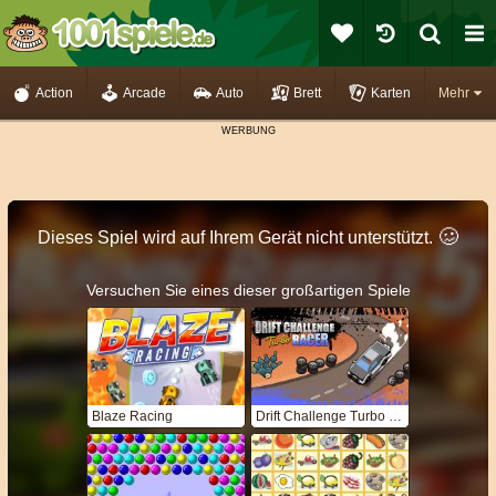
Action
Arcade
Auto
Brett
Karten
Mehr
🥴️
Dieses Spiel wird auf Ihrem Gerät nicht unterstützt.
Versuchen Sie eines dieser großartigen Spiele
Blaze Racing
Drift Challenge Turbo Racer