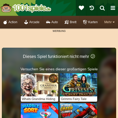
Action
Arcade
Auto
Brett
Karten
Mehr
😕
Dieses Spiel funktioniert nicht mehr
Versuchen Sie eines dieser großartigen Spiele
Whats Grandma Hiding
Grimms Fairy Tale