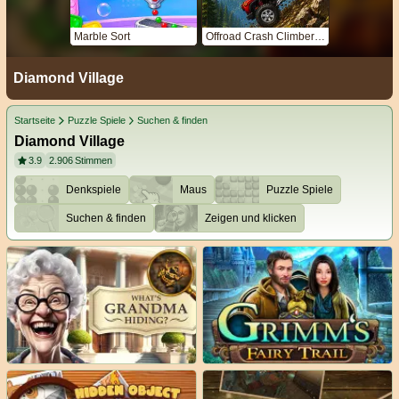
Marble Sort
Offroad Crash Climber 4X4
Diamond Village
Startseite
Puzzle Spiele
Suchen & finden
Diamond Village
3.9
2.906
Stimmen
Denkspiele
Maus
Puzzle Spiele
Suchen & finden
Zeigen und klicken