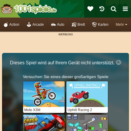
Action
Arcade
Auto
Brett
Karten
Mehr
🥴️
Dieses Spiel wird auf Ihrem Gerät nicht unterstützt.
Versuchen Sie eines dieser großartigen Spiele
Moto X3M
Uphill Racing 2