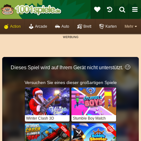
Action
Arcade
Auto
Brett
Karten
Mehr
🥴️
Dieses Spiel wird auf Ihrem Gerät nicht unterstützt.
Versuchen Sie eines dieser großartigen Spiele
Winter Clash 3D
Stumble Boy Match