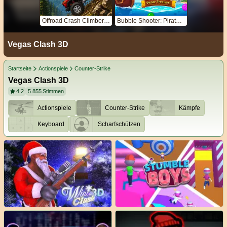
Offroad Crash Climber 4X4
Bubble Shooter: Pirate Treasures
Vegas Clash 3D
Startseite
Actionspiele
Counter-Strike
Vegas Clash 3D
4.2
5.855
Stimmen
Actionspiele
Counter-Strike
Kämpfe
Keyboard
Scharfschützen