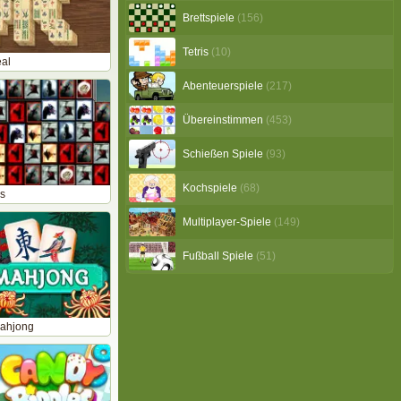
Brettspiele
(156)
Tetris
(10)
al
Abenteuerspiele
(217)
Übereinstimmen
(453)
Schießen Spiele
(93)
Kochspiele
(68)
es
Multiplayer-Spiele
(149)
Fußball Spiele
(51)
ahjong