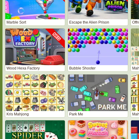
Marble Sort
Escape the Alien Prison
Off
Wood Hexa Factory
Bubble Shooter
Mah
Kris Mahjong
Park Me
Mah