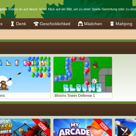
piele
findest du auf dieser Seite. Klick auf ein Bild, um zu einer Spiele-Sammlung oder zu ein
es
Denk
Geschicklichkeit
Mädchen
Mahjong
ons
Bloons Tower Defense 1