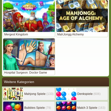
Mergest Kingdom
MahJongg Alchemy
Hospital Surgeon: Doctor Game
Weitere Kategorien
Mahjong Spiele
(133)
Denkspiele
(606)
Bubbles Spiele
(79)
Match 3 Spiele
(163)