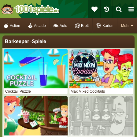
Action
Arcade
Auto
Brett
Karten
Mehr
Barkeeper -Spiele
Cocktail Puzzle
Max Mixed Cocktails