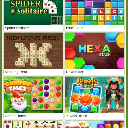
Spider Solitaire
Block Blast
Mahjong Real
Hexa Stack
Garden Tales
Jewels Blitz 6