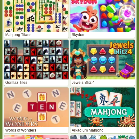
Mahjong Titans
Skydom
Gorillaz Tiles
Jewels Blitz 4
Words of Wonders
Arkadium Mahjong