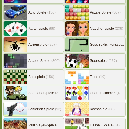
Auto Spiele
(156)
Puzzle Spiele
(507)
Kartenspiele
(99)
Mädchenspiele
(239)
Actionspiele
(267)
Geschicklichkeitsspiele
(
Arcade Spiele
(306)
Sportspiele
(137)
Brettspiele
(156)
Tetris
(10)
Abenteuerspiele
(217)
Übereinstimmen
(453)
Schießen Spiele
(93)
Kochspiele
(68)
Multiplayer-Spiele
(149)
Fußball Spiele
(51)