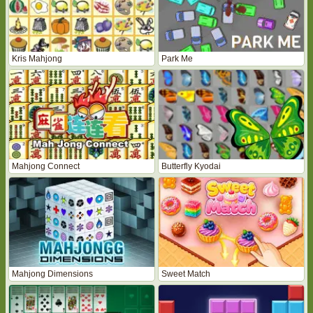
Kris Mahjong
Park Me
Mahjong Connect
Butterfly Kyodai
Mahjong Dimensions
Sweet Match